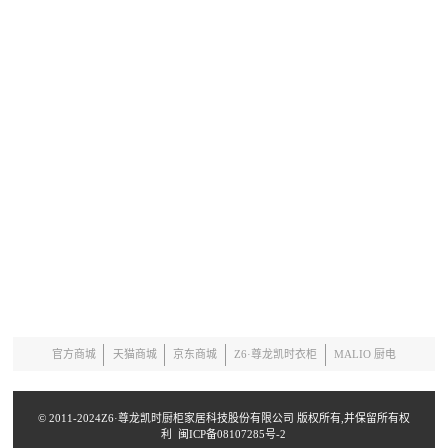
万物向新，生而全球|Z6·尊龙凯时25周年盛典暨全球加盟商峰会隆重举行
查看更多
官方商城
天猫商城
京东商城
Z6·尊龙凯时衣柜
MALIO 厨电
© 2011-2024Z6·尊龙凯时厨柜家居科技股份有限公司 版权所有,并保留所有权
利
闽ICP备08107285号-2